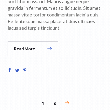
porttitor massa id. Mauris augue neque
gravida in fermentum et sollicitudin. Sit amet
massa vitae tortor condimentum lacinia quis.
Pellentesque massa placerat duis ultricies
lacus sed turpis tincidunt
Read More
PAGINACIÓN
1
2