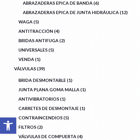
6
ABRAZADERAS EPICA DE BANDA
6
PRODUCTS
12
ABRAZADERAS EPICA DE JUNTA HIDRÁULICA
12
PROD
5
WAGA
5
PRODUCTS
4
ANTITRACCIÓN
4
PRODUCTS
2
BRIDAS ANTIFUGA
2
PRODUCTS
5
UNIVERSALES
5
PRODUCTS
1
VENDA
1
PRODUCT
39
VÁLVULAS
39
PRODUCTS
1
BRIDA DESMONTABLE
1
PRODUCT
1
JUNTA PLANA GOMA MALLA
1
PRODUCT
1
ANTIVIBRATORIOS
1
PRODUCT
1
CARRETES DE DESMONTAJE
1
PRODUCT
5
Abrir barra de herramientas
CONTRAINCENDIOS
5
PRODUCTS
2
FILTROS
2
PRODUCTS
4
VÁLVULAS DE COMPUERTA
4
PRODUCTS