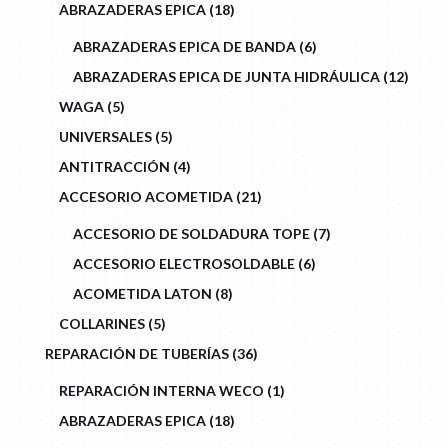
18
ABRAZADERAS EPICA
18
PRODUCTS
6
ABRAZADERAS EPICA DE BANDA
6
PRODUCTS
12
ABRAZADERAS EPICA DE JUNTA HIDRÁULICA
12
PROD
5
WAGA
5
PRODUCTS
5
UNIVERSALES
5
PRODUCTS
4
ANTITRACCIÓN
4
PRODUCTS
21
ACCESORIO ACOMETIDA
21
PRODUCTS
7
ACCESORIO DE SOLDADURA TOPE
7
PRODUCTS
6
ACCESORIO ELECTROSOLDABLE
6
PRODUCTS
8
ACOMETIDA LATON
8
PRODUCTS
5
COLLARINES
5
PRODUCTS
36
REPARACIÓN DE TUBERÍAS
36
PRODUCTS
1
REPARACIÓN INTERNA WECO
1
PRODUCT
18
ABRAZADERAS EPICA
18
PRODUCTS