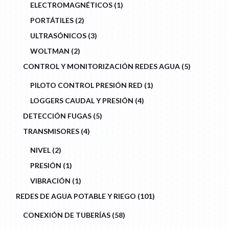
1
ELECTROMAGNÉTICOS
1
PRODUCT
2
PORTÁTILES
2
PRODUCTS
3
ULTRASÓNICOS
3
PRODUCTS
2
WOLTMAN
2
PRODUCTS
5
CONTROL Y MONITORIZACIÓN REDES AGUA
5
PRODUCTS
1
PILOTO CONTROL PRESIÓN RED
1
PRODUCT
4
LOGGERS CAUDAL Y PRESIÓN
4
PRODUCTS
5
DETECCIÓN FUGAS
5
PRODUCTS
4
TRANSMISORES
4
PRODUCTS
2
NIVEL
2
PRODUCTS
1
PRESIÓN
1
PRODUCT
1
VIBRACIÓN
1
PRODUCT
101
REDES DE AGUA POTABLE Y RIEGO
101
PRODUCTS
58
CONEXIÓN DE TUBERÍAS
58
PRODUCTS