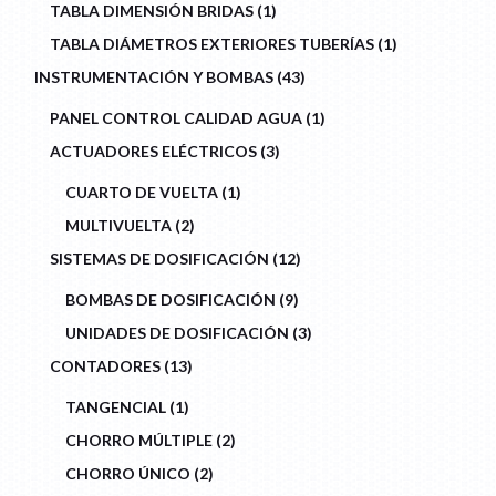
1
TABLA DIMENSIÓN BRIDAS
1
PRODUCT
1
TABLA DIÁMETROS EXTERIORES TUBERÍAS
1
PRODUCT
43
INSTRUMENTACIÓN Y BOMBAS
43
PRODUCTS
1
PANEL CONTROL CALIDAD AGUA
1
PRODUCT
3
ACTUADORES ELÉCTRICOS
3
PRODUCTS
1
CUARTO DE VUELTA
1
PRODUCT
2
MULTIVUELTA
2
PRODUCTS
12
SISTEMAS DE DOSIFICACIÓN
12
PRODUCTS
9
BOMBAS DE DOSIFICACIÓN
9
PRODUCTS
3
UNIDADES DE DOSIFICACIÓN
3
PRODUCTS
13
CONTADORES
13
PRODUCTS
1
TANGENCIAL
1
PRODUCT
2
CHORRO MÚLTIPLE
2
PRODUCTS
2
CHORRO ÚNICO
2
PRODUCTS