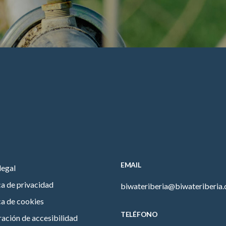
EMAIL
legal
ca de privacidad
biwateriberia@biwateriberia
ca de cookies
TELÉFONO
ación de accesibilidad