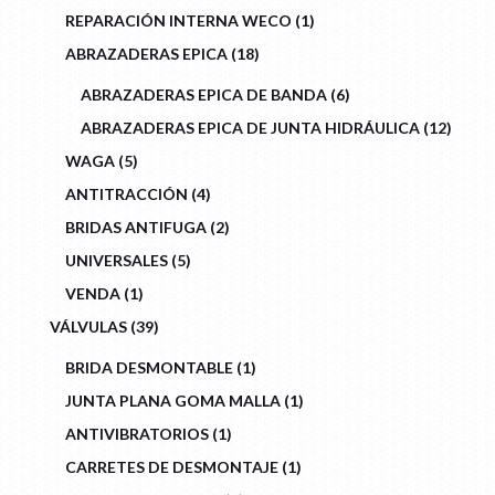
1
REPARACIÓN INTERNA WECO
1
PRODUCT
18
ABRAZADERAS EPICA
18
PRODUCTS
6
ABRAZADERAS EPICA DE BANDA
6
PRODUCTS
12
ABRAZADERAS EPICA DE JUNTA HIDRÁULICA
12
PROD
5
WAGA
5
PRODUCTS
4
ANTITRACCIÓN
4
PRODUCTS
2
BRIDAS ANTIFUGA
2
PRODUCTS
5
UNIVERSALES
5
PRODUCTS
1
VENDA
1
PRODUCT
39
VÁLVULAS
39
PRODUCTS
1
BRIDA DESMONTABLE
1
PRODUCT
1
JUNTA PLANA GOMA MALLA
1
PRODUCT
1
ANTIVIBRATORIOS
1
PRODUCT
1
CARRETES DE DESMONTAJE
1
PRODUCT
5