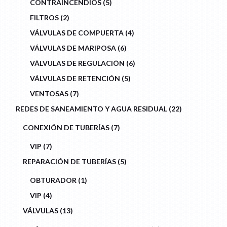
CONTRAINCENDIOS
5
PRODUCTS
2
FILTROS
2
PRODUCTS
4
VÁLVULAS DE COMPUERTA
4
PRODUCTS
6
VÁLVULAS DE MARIPOSA
6
PRODUCTS
6
VÁLVULAS DE REGULACIÓN
6
PRODUCTS
5
VÁLVULAS DE RETENCIÓN
5
PRODUCTS
7
VENTOSAS
7
PRODUCTS
22
REDES DE SANEAMIENTO Y AGUA RESIDUAL
22
PRODUCTS
7
CONEXIÓN DE TUBERÍAS
7
PRODUCTS
7
VIP
7
PRODUCTS
5
REPARACIÓN DE TUBERÍAS
5
PRODUCTS
1
OBTURADOR
1
PRODUCT
4
VIP
4
PRODUCTS
13
VÁLVULAS
13
PRODUCTS
1