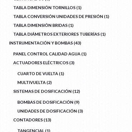
PRODUCTS
1
TABLA DIMENSIÓN TORNILLOS
1
PRODUCT
1
TABLA CONVERSIÓN UNIDADES DE PRESIÓN
1
PRODUCT
1
TABLA DIMENSIÓN BRIDAS
1
PRODUCT
1
TABLA DIÁMETROS EXTERIORES TUBERÍAS
1
PRODUCT
43
INSTRUMENTACIÓN Y BOMBAS
43
PRODUCTS
1
PANEL CONTROL CALIDAD AGUA
1
PRODUCT
3
ACTUADORES ELÉCTRICOS
3
PRODUCTS
1
CUARTO DE VUELTA
1
PRODUCT
2
MULTIVUELTA
2
PRODUCTS
12
SISTEMAS DE DOSIFICACIÓN
12
PRODUCTS
9
BOMBAS DE DOSIFICACIÓN
9
PRODUCTS
3
UNIDADES DE DOSIFICACIÓN
3
PRODUCTS
13
CONTADORES
13
PRODUCTS
1
TANGENCIAL
1