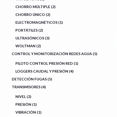
PRODUCT
2
CHORRO MÚLTIPLE
2
PRODUCTS
2
CHORRO ÚNICO
2
PRODUCTS
1
ELECTROMAGNÉTICOS
1
PRODUCT
2
PORTÁTILES
2
PRODUCTS
3
ULTRASÓNICOS
3
PRODUCTS
2
WOLTMAN
2
PRODUCTS
5
CONTROL Y MONITORIZACIÓN REDES AGUA
5
PRODUCTS
1
PILOTO CONTROL PRESIÓN RED
1
PRODUCT
4
LOGGERS CAUDAL Y PRESIÓN
4
PRODUCTS
5
DETECCIÓN FUGAS
5
PRODUCTS
4
TRANSMISORES
4
PRODUCTS
2
NIVEL
2
PRODUCTS
1
PRESIÓN
1
PRODUCT
1
VIBRACIÓN
1
PRODUCT