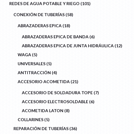
101
REDES DE AGUA POTABLE Y RIEGO
101
PRODUCTS
58
CONEXIÓN DE TUBERÍAS
58
PRODUCTS
18
ABRAZADERAS EPICA
18
PRODUCTS
6
ABRAZADERAS EPICA DE BANDA
6
PRODUCTS
12
ABRAZADERAS EPICA DE JUNTA HIDRÁULICA
12
PROD
5
WAGA
5
PRODUCTS
5
UNIVERSALES
5
PRODUCTS
4
ANTITRACCIÓN
4
PRODUCTS
21
ACCESORIO ACOMETIDA
21
PRODUCTS
7
ACCESORIO DE SOLDADURA TOPE
7
PRODUCTS
6
ACCESORIO ELECTROSOLDABLE
6
PRODUCTS
8
ACOMETIDA LATON
8
PRODUCTS
5
COLLARINES
5
PRODUCTS
36
REPARACIÓN DE TUBERÍAS
36
PRODUCTS