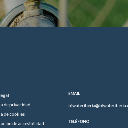
EMAIL
legal
ca de privacidad
biwateriberia@biwateriberia
ca de cookies
TELÉFONO
ación de accesibilidad