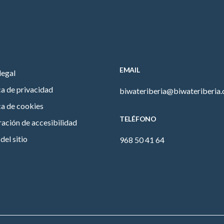
EMAIL
legal
ca de privacidad
biwateriberia@biwateriberia
ca de cookies
TELÉFONO
ación de accesibilidad
el sitio
968 50 41 64