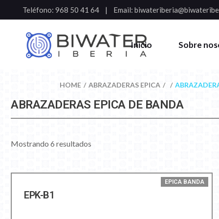
Teléfono:
968 50 41 64
Email:
biwateriberia@biwateribe
Inicio
Sobre nos
HOME
ABRAZADERAS EPICA
ABRAZADERA
ABRAZADERAS EPICA DE BANDA
Mostrando 6 resultados
EPICA BANDA
EPK-B1