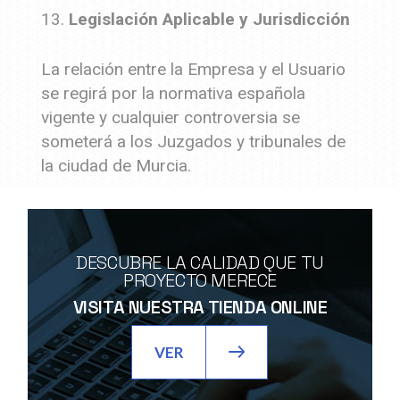
Legislación Aplicable y Jurisdicción
La relación entre la Empresa y el Usuario
se regirá por la normativa española
vigente y cualquier controversia se
someterá a los Juzgados y tribunales de
la ciudad de Murcia.
DESCUBRE LA CALIDAD QUE TU
PROYECTO MERECE
VISITA NUESTRA TIENDA ONLINE
VER