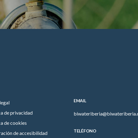
EMAIL
legal
ca de privacidad
biwateriberia@biwateriberia
ca de cookies
TELÉFONO
ación de accesibilidad