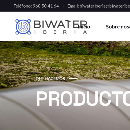
Teléfono:
968 50 41 64
Email:
biwateriberia@biwateribe
Inicio
Sobre nos
QUE HACEMOS
PRODUCTO