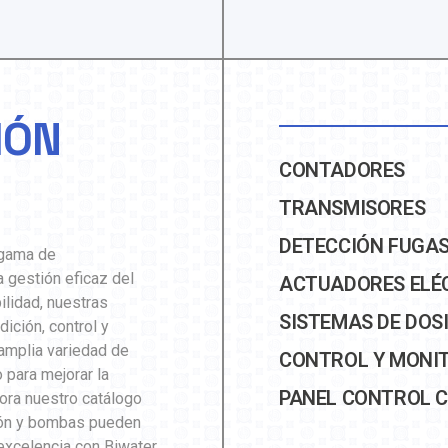
IÓN
CONTADORES
TRANSMISORES
DETECCIÓN FUGA
 gama de
 gestión eficaz del
ACTUADORES ELÉ
ilidad, nuestras
SISTEMAS DE DOS
ición, control y
amplia variedad de
CONTROL Y MONI
 para mejorar la
PANEL CONTROL 
lora nuestro catálogo
ión y bombas pueden
 excelencia con Biwater