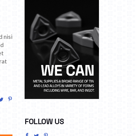
 nisi
ed
et
rat
FOLLOW US