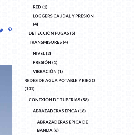
1
RED
1
PRODUCT
LOGGERS CAUDAL Y PRESIÓN
4
4
PRODUCTS
5
DETECCIÓN FUGAS
5
PRODUCTS
4
TRANSMISORES
4
PRODUCTS
2
NIVEL
2
PRODUCTS
1
PRESIÓN
1
PRODUCT
1
VIBRACIÓN
1
PRODUCT
REDES DE AGUA POTABLE Y RIEGO
101
101
PRODUCTS
58
CONEXIÓN DE TUBERÍAS
58
PRODUCTS
18
ABRAZADERAS EPICA
18
PRODUCTS
ABRAZADERAS EPICA DE
6
BANDA
6
PRODUCTS