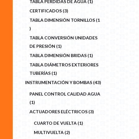
TABLA PÉRDIDAS DE AGUA
1
PRODUCT
3
CERTIFICADOS
3
PRODUCTS
TABLA DIMENSIÓN TORNILLOS
1
1
PRODUCT
TABLA CONVERSIÓN UNIDADES
1
DE PRESIÓN
1
PRODUCT
1
TABLA DIMENSIÓN BRIDAS
1
PRODUCT
TABLA DIÁMETROS EXTERIORES
1
TUBERÍAS
1
PRODUCT
43
INSTRUMENTACIÓN Y BOMBAS
43
PRODUCTS
PANEL CONTROL CALIDAD AGUA
1
1
PRODUCT
3
ACTUADORES ELÉCTRICOS
3
PRODUCTS
1
CUARTO DE VUELTA
1
PRODUCT
2
MULTIVUELTA
2
PRODUCTS