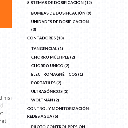
12
SISTEMAS DE DOSIFICACIÓN
12
PRODUCTS
9
BOMBAS DE DOSIFICACIÓN
9
PRODUCTS
UNIDADES DE DOSIFICACIÓN
3
3
PRODUCTS
13
CONTADORES
13
PRODUCTS
1
TANGENCIAL
1
PRODUCT
2
CHORRO MÚLTIPLE
2
PRODUCTS
2
CHORRO ÚNICO
2
PRODUCTS
1
ELECTROMAGNÉTICOS
1
PRODUCT
2
PORTÁTILES
2
PRODUCTS
3
ULTRASÓNICOS
3
PRODUCTS
 nisi
2
WOLTMAN
2
PRODUCTS
ed
CONTROL Y MONITORIZACIÓN
et
5
REDES AGUA
5
PRODUCTS
rat
PILOTO CONTROL PRESIÓN