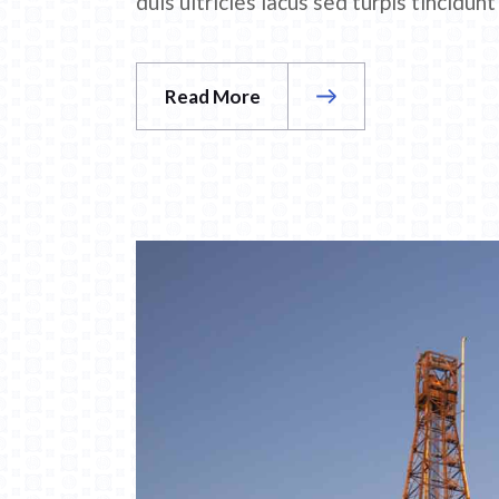
duis ultricies lacus sed turpis tincidunt
Read More