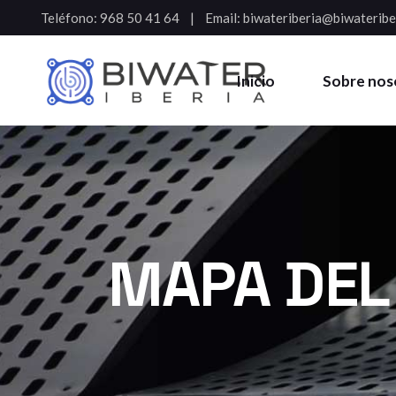
Teléfono:
968 50 41 64
Email:
biwateriberia@biwateribe
Inicio
Sobre nos
MAPA DEL 