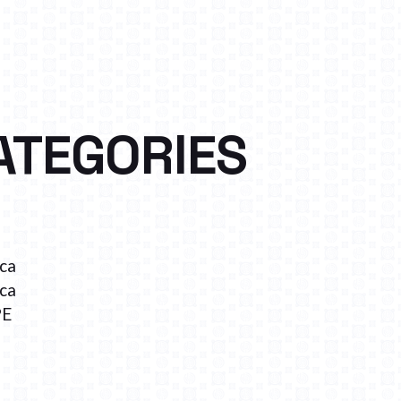
ATEGORIES
ica
ica
PE