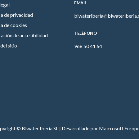
EMAIL
legal
ca de privacidad
biwateriberia@biwateriberia
ca de cookies
TELÉFONO
ación de accesibilidad
el sitio
968 50 41 64
pyright © Biwater Iberia SL | Desarrollado por
Maicrosoft Europe