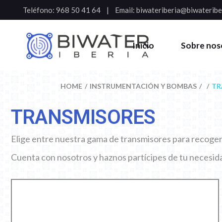
Teléfono:
968 50 41 64
Email:
biwateriberia@biwateribe
Inicio
Sobre nos
HOME
INSTRUMENTACIÓN Y BOMBAS
TR
TRANSMISORES
Elige entre nuestra gama de transmisores para recoger t
Cuenta con nosotros y haznos partícipes de tu necesi