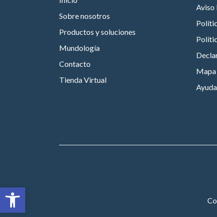
Aviso 
Sobre nosotros
Políti
Productos y soluciones
Políti
Mundología
Declar
Contacto
Mapa d
Tienda Virtual
Ayuda
Abrir barra de herramientas
Co