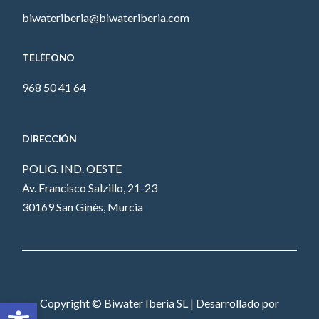
biwateriberia@biwateriberia.com
TELÉFONO
968 50 41 64
DIRECCIÓN
POLIG. IND. OESTE
Av. Francisco Salzillo, 21-23
30169 San Ginés, Murcia
Abrir barra de herramientas
Copyright © Biwater Iberia SL | Desarrollado por