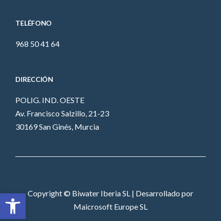
TELÉFONO
968 50 41 64
DIRECCIÓN
POLIG. IND. OESTE
Av. Francisco Salzillo, 21-23
30169 San Ginés, Murcia
Abrir barra de herramientas
Copyright © Biwater Iberia SL | Desarrollado por
Maicrosoft Europe SL