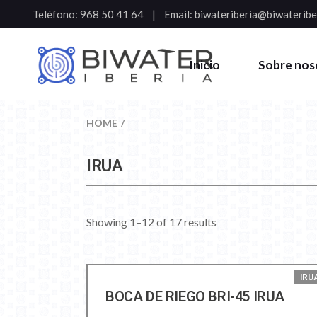
Teléfono:
968 50 41 64
Email:
biwateriberia@biwateribe
Inicio
Sobre nos
HOME
IRUA
Showing 1–12 of 17 results
IRU
BOCA DE RIEGO BRI-45 IRUA