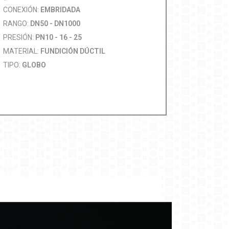
CONEXIÓN:
EMBRIDADA
RANGO:
DN50 - DN1000
PRESIÓN:
PN10 - 16 - 25
MATERIAL:
FUNDICIÓN DÚCTIL
TIPO:
GLOBO