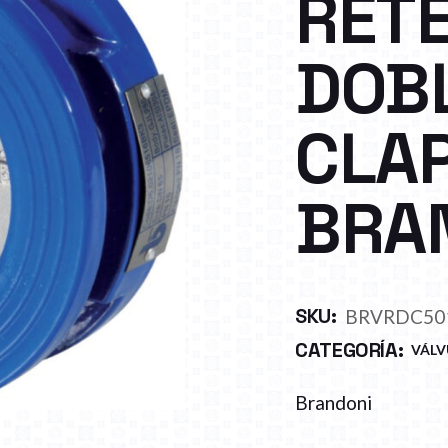
RETE
DOB
CLA
BRA
SKU:
BRVRDC50
CATEGORÍA:
VÁLV
Brandoni