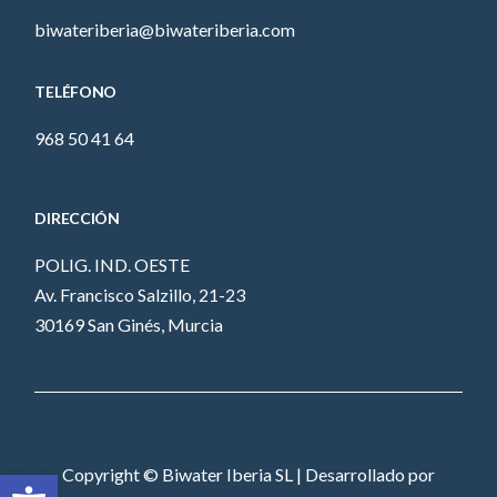
biwateriberia@biwateriberia.com
TELÉFONO
968 50 41 64
DIRECCIÓN
POLIG. IND. OESTE
Av. Francisco Salzillo, 21-23
30169 San Ginés, Murcia
Abrir barra de herramientas
Copyright © Biwater Iberia SL | Desarrollado por