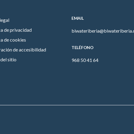
EMAIL
legal
ca de privacidad
biwateriberia@biwateriberia
ca de cookies
TELÉFONO
ación de accesibilidad
el sitio
968 50 41 64