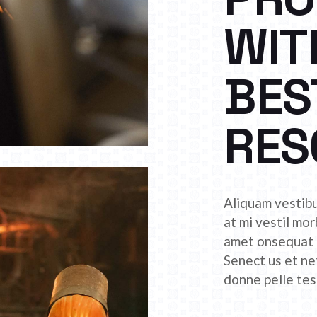
WIT
BES
RES
Aliquam vestibu
at mi vestil mor
amet onsequat m
Senect us et ne
donne pelle tes 