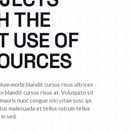
H THE
T USE OF
OURCES
lum morbi blandit cursus risus ultrices
bi blandit cursus risus at. Volutpato sit
auris nunc congue nisi vitae susc ipi.
tus malesuada et tellus rutrum tellus
in sed.