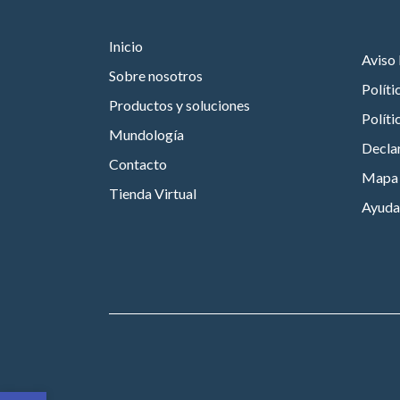
Inicio
Aviso 
Sobre nosotros
Políti
Productos y soluciones
Políti
Mundología
Declar
Contacto
Mapa d
Tienda Virtual
Ayuda
Abrir barra de herramientas