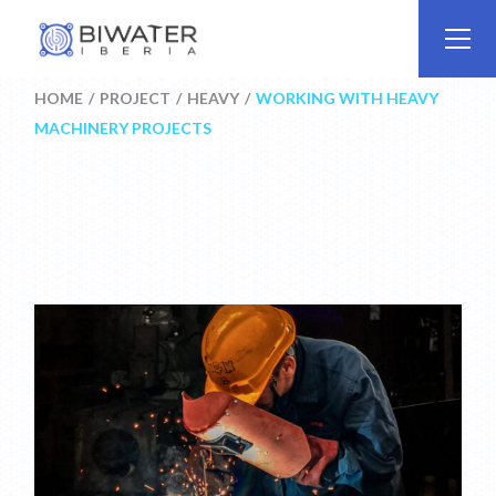
Skip
to
the
content
HOME
PROJECT
HEAVY
WORKING WITH HEAVY
MACHINERY PROJECTS