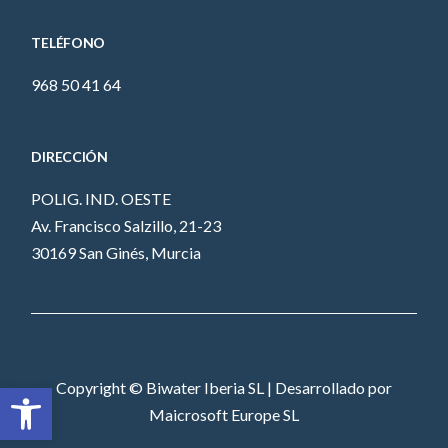
TELÉFONO
968 50 41 64
DIRECCIÓN
POLIG. IND. OESTE
Av. Francisco Salzillo, 21-23
30169 San Ginés, Murcia
Abrir barra de herramientas
Copyright © Biwater Iberia SL | Desarrollado por
Maicrosoft Europe SL