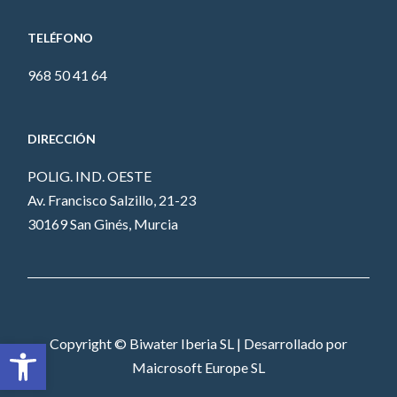
TELÉFONO
968 50 41 64
DIRECCIÓN
POLIG. IND. OESTE
Av. Francisco Salzillo, 21-23
30169 San Ginés, Murcia
Abrir barra de herramientas
Copyright © Biwater Iberia SL | Desarrollado por
Maicrosoft Europe SL