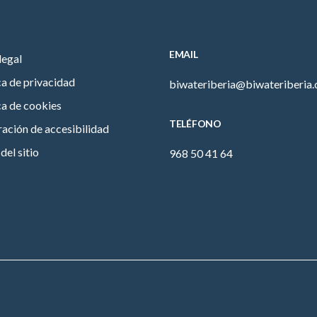
EMAIL
legal
ca de privacidad
biwateriberia@biwateriberia
ca de cookies
TELÉFONO
ación de accesibilidad
el sitio
968 50 41 64