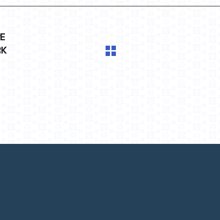
RE
RK