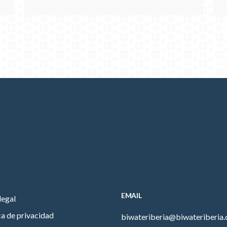
EMAIL
legal
ca de privacidad
biwateriberia@biwateriberia