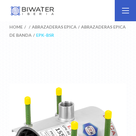
Skip
to
the
content
HOME
ABRAZADERAS EPICA
ABRAZADERAS EPICA
DE BANDA
EPK-BSR