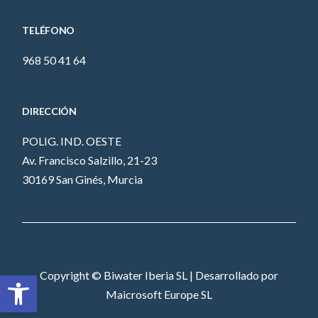
TELÉFONO
968 50 41 64
DIRECCIÓN
POLIG. IND. OESTE
Av. Francisco Salzillo, 21-23
30169 San Ginés, Murcia
Abrir barra de herramientas
Copyright © Biwater Iberia SL | Desarrollado por
Maicrosoft Europe SL