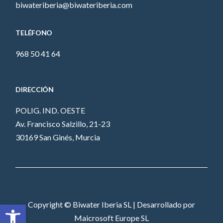
biwateriberia@biwateriberia.com
TELÉFONO
968 50 41 64
DIRECCIÓN
POLIG. IND. OESTE
Av. Francisco Salzillo, 21-23
30169 San Ginés, Murcia
Abrir barra de herramientas
Copyright © Biwater Iberia SL | Desarrollado por
Maicrosoft Europe SL