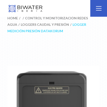
Skip
to
the
content
HOME
CONTROL Y MONITORIZACIÓN REDES
AGUA
LOGGERS CAUDAL Y PRESIÓN
LOGGER
MEDICIÓN PRESIÓN DATAKORUM