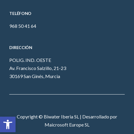
TELÉFONO
968 50 41 64
DIRECCIÓN
POLIG. IND. OESTE
Av. Francisco Salzillo, 21-23
30169 San Ginés, Murcia
Abrir barra de herramientas
Copyright © Biwater Iberia SL | Desarrollado por
Maicrosoft Europe SL