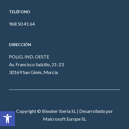
TELÉFONO
968 50 41 64
DIRECCIÓN
POLIG. IND. OESTE
Av. Francisco Salzillo, 21-23
30169 San Ginés, Murcia
Abrir barra de herramientas
Copyright © Biwater Iberia SL | Desarrollado por
Maicrosoft Europe SL