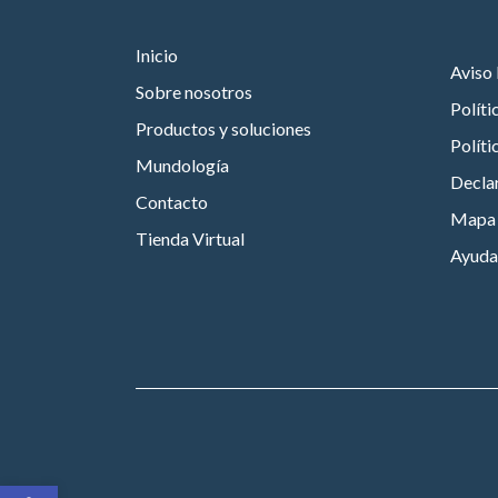
Inicio
Aviso 
Sobre nosotros
Políti
Productos y soluciones
Políti
Mundología
Declar
Contacto
Mapa d
Tienda Virtual
Ayuda
Abrir barra de herramientas