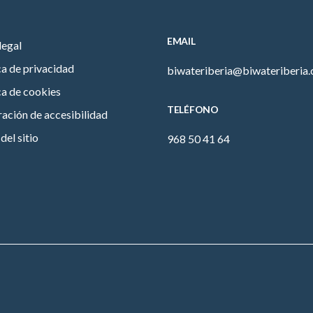
EMAIL
legal
ca de privacidad
biwateriberia@biwateriberia
ca de cookies
TELÉFONO
ación de accesibilidad
el sitio
968 50 41 64