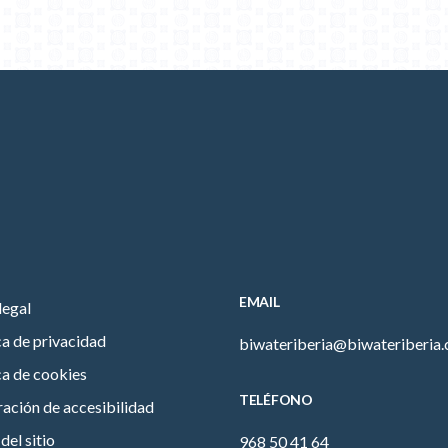
EMAIL
legal
ca de privacidad
biwateriberia@biwateriberia
ca de cookies
TELÉFONO
ación de accesibilidad
el sitio
968 50 41 64