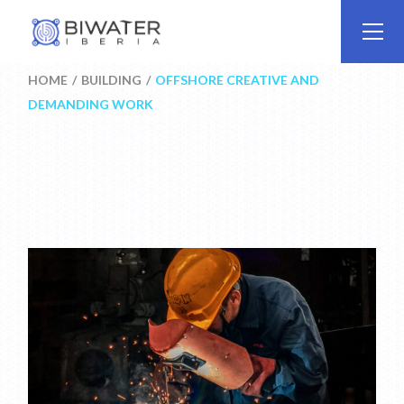
Skip
to
the
content
HOME
BUILDING
OFFSHORE CREATIVE AND
DEMANDING WORK