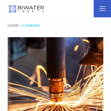
Skip
to
the
content
HOME
COMPANY