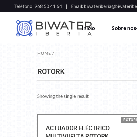
Teléfono:
968 50 41 64
Email:
biwateriberia@biwateribe
Inicio
Sobre nos
HOME
ROTORK
Showing the single result
ROTOR
ACTUADOR ELÉCTRICO
MULTIVUELTA ROTORK