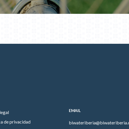
EMAIL
legal
ca de privacidad
biwateriberia@biwateriberia