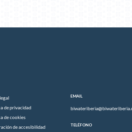
EMAIL
legal
ca de privacidad
biwateriberia@biwateriberia
ca de cookies
TELÉFONO
ación de accesibilidad