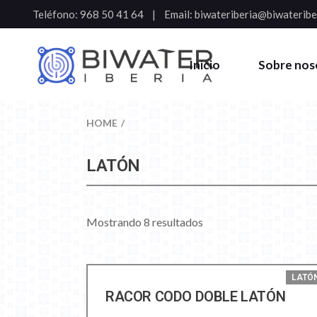
Teléfono:
968 50 41 64
Email:
biwateriberia@biwateribe
Inicio
Sobre nos
HOME
LATÓN
Mostrando 8 resultados
LATÓ
RACOR CODO DOBLE LATÓN