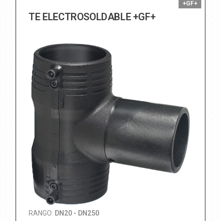
+GF+
TE ELECTROSOLDABLE +GF+
RANGO:
DN20 - DN250